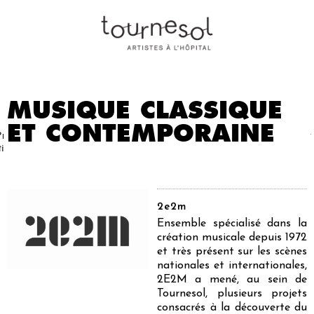
MUSIQUE CLASSIQUE
ET CONTEMPORAINE
Projets
Nos
Partenaires
Nous
Presse
Contact
tistiques
artistes
soutenir
2e2m
Ensemble spécialisé dans la
création musicale depuis 1972
et très présent sur les scènes
nationales et internationales,
2E2M a mené, au sein de
Tournesol, plusieurs projets
consacrés à la découverte du