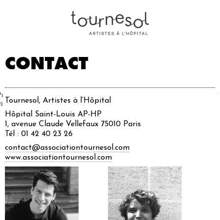
CONTACT
Projets
Nos
Partenaires
Nous
Presse
Contact
Tournesol, Artistes à l’Hôpital
tistiques
artistes
soutenir
Hôpital Saint-Louis AP-HP
1, avenue Claude Vellefaux 75010 Paris
Tél : 01 42 40 23 26
contact@associationtournesol.com
www.associationtournesol.com