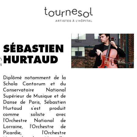
SÉBASTIEN
HURTAUD
Projets
Nos
Partenaires
Nous
Presse
Contact
tistiques
artistes
soutenir
Diplômé notamment de la
Schola Cantorum et du
Conservatoire National
Supérieur de Musique et de
Danse de Paris, Sébastien
Hurtaud s’est produit
comme soliste avec
l’Orchestre National de
Lorraine, l’Orchestre de
Picardie, l’Orchestre