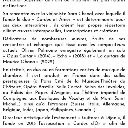
National Supérieur de Paris où il obtient les plus hautes
distinctions.
Sa rencontre avec la violoniste Sara Chenal, avec laquelle il
fonde le duo « Cordes et Âmes » est déterminante pour
ces deux interprètes : ils créent leur propre répertoire
alliant œuvres intemporelles, transcriptions et créations.
Dédicataire de nombreuses œuvres, fruits de ses
rencontres et échanges qu’il tisse avec les compositeurs
actuels, Olivier Pelmoine enregistre également en solo
« Opus Guitar » (2014), « Echo » (2018) et « La guitare de
Maurice Ohana » (2022).
En récitals, en duo ou en formations variées de musique de
chambre, il s’est produit en France dans des salles
prestigieuses (à Paris Cité de la Musique,Théâtre du
Châtelet, Opéra Bastille, Salle Cortot, Salon des Invalides,
au Palais des Papes d’Avignon, au Théâtre impérial de
Compiègne, aux Basiliques de Vézelay et du Mont Saint
Michel…) ainsi qu’à l’étranger (Suisse, Italie, Allemagne,
Belgique, Indes, Japon, Philippines, Canada…).
Directeur artistique de l’évènement « Guitares à Dijon », il
fonde en 2013 l’association « Cordes d’Or » afin de