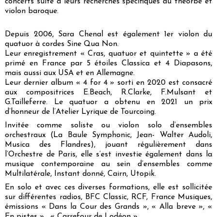
concerts suite à leurs recherches spécifiques au théorbe et
violon baroque.
Depuis 2006, Sara Chenal est également 1er violon du
quatuor à cordes Sine Qua Non.
Leur enregistrement « Cras, quatuor et quintette » a été
primé en France par 5 étoiles Classica et 4 Diapasons,
mais aussi aux USA et en Allemagne.
Leur dernier album « 4 for 4 » sorti en 2020 est consacré
aux compositrices E.Beach, R.Clarke, F.Mulsant et
G.Tailleferre. Le quatuor a obtenu en 2021 un prix
d’honneur de l’Atelier Lyrique de Tourcoing.
Invitée comme soliste ou violon solo d’ensembles
orchestraux (La Baule Symphonic, Jean- Walter Audoli,
Musica des Flandres), jouant régulièrement dans
l’Orchestre de Paris, elle s’est investie également dans la
musique contemporaine au sein d’ensembles comme
Multilatérale, Instant donné, Cairn, Utopik.
En solo et avec ces diverses formations, elle est sollicitée
sur différentes radios, BFC Classic, RCF, France Musiques,
émissions « Dans la Cour des Grands », « Alla breve », «
En pistes », « Carrefour de Lodéon ».