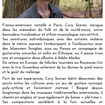
Franco-américain installé à Paris, Cory Seznec navigue
dans les méandres du folk et de la world-music, entre
baroudeur-troubadour et ethno-musicologue non-attitré…
Ses aventures saltimbanques avec des artistes maliens
dans le métro parisien l’embarquent à Tombouctou avec
des bluesmen Songhai, puis au Kenya en compagnie de
guitaristes omutibo et enfin en Éthiopie, où il passe trois
ans et enregistre deux albums à Addis-Abeba.
De retour en Europe, de fébriles tournées au Royaume-Uni
avec le trio Groanbox achèvent de lui donner le pied marin
et le goût du mélange.
Fort de ces expériences, Cory Seznec bâtit désormais des
ponts entre les cultures avec un jeu de guitare syncopé,
poly-rythmé et forcément métissé ! Baigné depuis
longtemps dans les musiques traditionnelles américaines, il
chante en anglais et joue également du banjo « old-time ».
Ses compositions semblent à la fois actuelles et