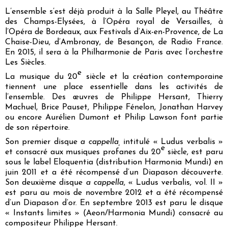
L’ensemble s’est déjà produit à la Salle Pleyel, au Théâtre
des Champs-Elysées, à l’Opéra royal de Versailles, à
l’Opéra de Bordeaux, aux Festivals d’Aix-en-Provence, de La
Chaise-Dieu, d’Ambronay, de Besançon, de Radio France.
En 2015, il sera à la Philharmonie de Paris avec l’orchestre
Les Siècles.
e
La musique du 20
siècle et la création contemporaine
tiennent une place essentielle dans les activités de
l’ensemble. Des œuvres de Philippe Hersant, Thierry
Machuel, Brice Pauset, Philippe Fénelon, Jonathan Harvey
ou encore Aurélien Dumont et Philip Lawson font partie
de son répertoire.
Son premier disque
a cappella,
intitulé « Ludus verbalis »
e
et consacré aux musiques profanes du 20
siècle, est paru
sous le label Eloquentia (distribution Harmonia Mundi) en
juin 2011 et a été récompensé d’un Diapason découverte.
Son deuxième disque
a cappella
, « Ludus verbalis, vol. II »
est paru au mois de novembre 2012 et a été récompensé
d’un Diapason d’or. En septembre 2013 est paru le disque
« Instants limites » (Aeon/Harmonia Mundi) consacré au
compositeur Philippe Hersant.