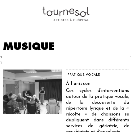
MUSIQUE
Projets
Nos
Partenaires
Nous
Presse
Contact
tistiques
artistes
soutenir
PRATIQUE VOCALE
À l’unisson
Ces cycles d’interventions
autour de la pratique vocale,
de la découverte du
répertoire lyrique et de la «
récolte » de chansons se
dupliquent dans différents
services de gériatrie, de
psychiatrie et d'oncologie.