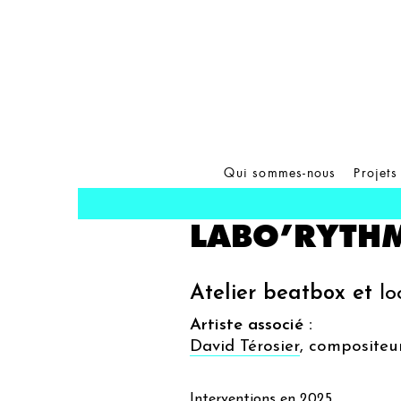
Qui sommes-nous
Projets
LABO’RYTH
Atelier beatbox et
lo
Artiste associé :
David Térosier
, compositeur
Interventions en 2025.