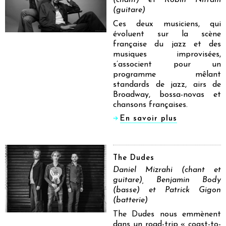
(chant)
et
Robin Nitram
(guitare)
Ces deux musiciens, qui
évoluent sur la scène
française du jazz et des
musiques improvisées,
s’associent pour un
programme mêlant
standards de jazz, airs de
Broadway, bossa-novas et
chansons françaises.
En savoir plus
The Dudes
Daniel Mizrahi (chant et
guitare), Benjamin Body
(basse) et Patrick Gigon
(batterie)
The Dudes nous emmènent
dans un road-trip « coast-to-