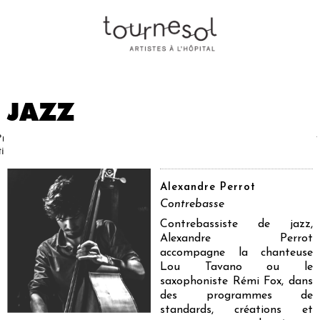
JAZZ
Projets
Nos
Partenaires
Nous
Presse
Contact
tistiques
artistes
soutenir
Alexandre Perrot
Contrebasse
Contrebassiste de jazz,
Alexandre Perrot
accompagne la chanteuse
Lou Tavano ou le
saxophoniste Rémi Fox, dans
des programmes de
standards, créations et