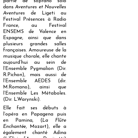
partie de soprano solo
dans
Aventures et Nouvelles
Aventures
de Ligeti au
Festival Présences à Radio
France, au Festival
ENSEMS de Valence en
Espagne, ainsi que dans
plusieurs grandes salles
françaises. Amoureuse de la
musique chorale, elle chante
aujourd’hui au sein de
l’Ensemble Pygmalion (Dir.
R.Pichon), mais aussi de
l’Ensemble AEDES (dir.
M.Romano), ainsi que
l’Ensemble Les Métaboles.
(Dir. L.Warynski).
Elle fait ses débuts à
l’opéra en Papagena puis
en Pamina, (
La Flûte
Enchantée
, Mozart), elle a
également chanté Adina