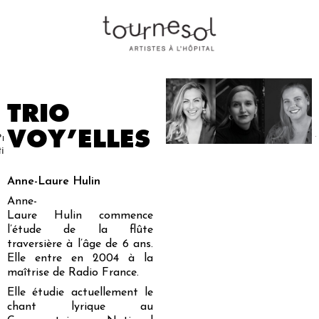
TRIO
VOY’ELLES
Projets
Nos
Partenaires
Nous
Presse
Contact
tistiques
artistes
soutenir
Anne-Laure Hulin
Anne-
Laure
Hulin
commence
l’étude de la flûte
traversière à l’âge de 6 ans.
Elle entre en 2004 à la
maîtrise de Radio France.
Elle étudie actuellement le
chant lyrique au