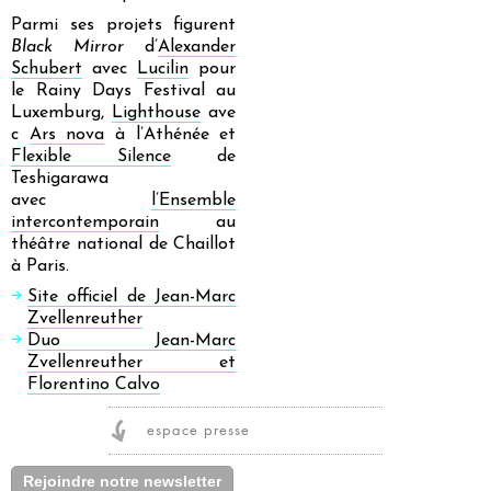
Parmi ses projets figurent
Black Mirror
d’
Alexander
Schubert
avec
Lucilin
pour
le Rainy Days Festival au
Luxemburg,
Lighthouse
ave
c
Ars nova
à l’Athénée et
Flexible Silence
de
Teshigarawa
avec
l’Ensemble
intercontemporain
au
théâtre national de Chaillot
à Paris.
Site officiel de Jean-Marc
Zvellenreuther
Duo Jean-Marc
Zvellenreuther et
Florentino Calvo
espace presse
Rejoindre notre newsletter