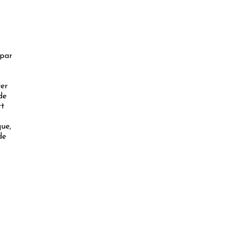
 par
rer
de
rt
que,
de