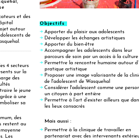
squehal,
se
cateurs et des
hôpital
Objectifs
ojet autour
Apporter du plaisir aux adolescents
adolescents de
Développer les échanges artistiques
Wasquehal.
Apporter du bien-être
Accompagner les adolescents dans leur
parcours de soin par un accès à la culture
Permettre la rencontre humaine autour d
des 4 secteurs
pratique artistique
ésents sur la
Proposer une image valorisante de la clin
harge des
de l'adolescent de Wasquehal
ultés
Considérer l'adolescent comme une perso
raire le jeune
un citoyen à part entière
 grâce à une
Permettre à l’art d’exister ailleurs que da
ymboliser sa
les lieux consacrés
ximum, des
Mais aussi :
s restent au
Permettre à la clinique de travailler en
e moyenne
partenariat avec des intervenants extérie
s. Les