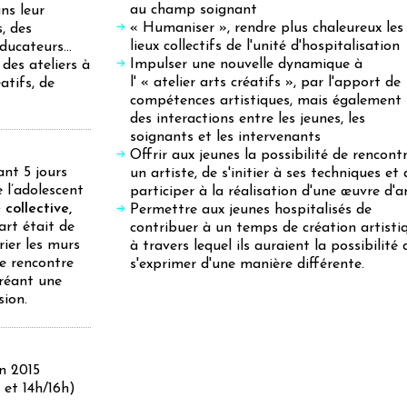
au champ soignant
ns leur
« Humaniser », rendre plus chaleureux les
, des
lieux collectifs de l'unité d'hospitalisation
éducateurs…
Impulser une nouvelle dynamique à
des ateliers à
l' « atelier arts créatifs », par l'apport de
atifs, de
compétences artistiques, mais également
des interactions entre les jeunes, les
soignants et les intervenants
Offrir aux jeunes la possibilité de rencont
nt 5 jours
un artiste, de s'initier à ses techniques et 
e l’adolescent
participer à la réalisation d'une œuvre d'a
collective,
Permettre aux jeunes hospitalisés de
art était de
contribuer à un temps de création artisti
ier les murs
à travers lequel ils auraient la possibilité 
ne rencontre
s'exprimer d'une manière différente.
créant une
sion.
n 2015
 et 14h/16h)