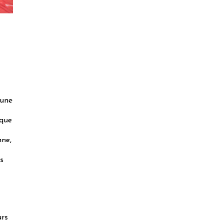
’une
ique
nne,
ns
urs