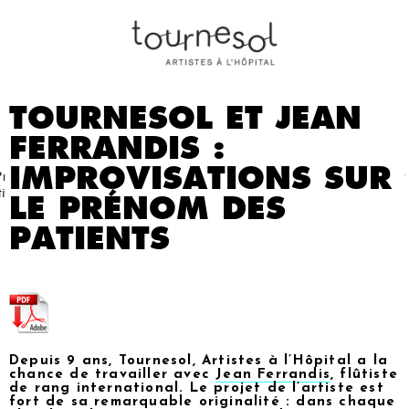
TOURNESOL ET JEAN
FERRANDIS :
IMPROVISATIONS SUR
Projets
Nos
Partenaires
Nous
Presse
Contact
tistiques
artistes
soutenir
LE PRÉNOM DES
PATIENTS
Depuis 9 ans, Tournesol, Artistes à l’Hôpital a la
chance de travailler avec
Jean Ferrandis
, flûtiste
de rang international. Le projet de l’artiste est
fort de sa remarquable originalité : dans chaque