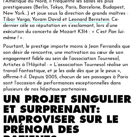
l’Amérique du Nord, il fréquente les salles les plus
prestigieuses (Berlin, Tokyo, Paris, Barcelone, Budapest,
New York…) et joue sous la direction de grands maîtres :
Tibor Varga
,
Yoram David
et
Leonard Bernstein
. Ce-
dernier cèle sa réputation en s’exclamant, lors d’une
exécution du concerto de Mozart K314 :
« C’est Pan lui-
même ! »
.
Pourtant, le prestige importe moins à Jean Ferrandis que
son désir de rencontre, une motivation au cœur de son
engagement fidèle au sein de l’association Tournesol,
Artistes à l’Hôpital : «
L’association Tournesol réalise un
travail fantastique, et je les aide dès que je le peux »
,
affirme-t-il. Depuis 2005, chacun de ses passages à Paris
sont l’occasion de performances exceptionnelles dans
plusieurs de nos hôpitaux partenaires.
UN PROJET SINGULIER
ET SURPRENANT:
IMPROVISER SUR LE
PRÉNOM DES