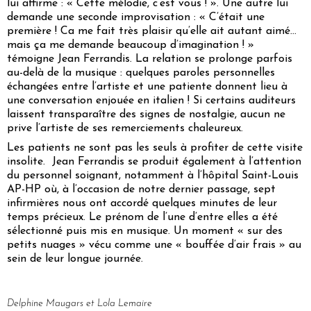
lui affirme :
« Cette mélodie, c’est vous ! »
. Une autre lui
demande une seconde improvisation :
« C’était une
première ! Ca me fait très plaisir qu’elle ait autant aimé…
mais ça me demande beaucoup d’imagination ! »
témoigne Jean Ferrandis. La relation se prolonge parfois
au-delà de la musique : quelques paroles personnelles
échangées entre l’artiste et une patiente donnent lieu à
une conversation enjouée en italien ! Si certains auditeurs
laissent transparaître des signes de nostalgie, aucun ne
prive l’artiste de ses remerciements chaleureux.
Les patients ne sont pas les seuls à profiter de cette visite
insolite. Jean Ferrandis se produit également à l’attention
du personnel soignant, notamment à l’hôpital Saint-Louis
AP-HP où, à l’occasion de notre dernier passage, sept
infirmières nous ont accordé quelques minutes de leur
temps précieux. Le prénom de l’une d’entre elles a été
sélectionné puis mis en musique. Un moment
« sur des
petits nuages »
vécu comme une
« bouffée d’air frais »
au
sein de leur longue journée.
Delphine Maugars et Lola Lemaire