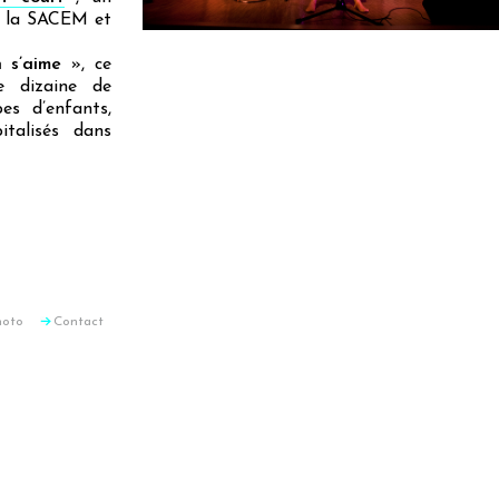
r la SACEM et
 s’aime
», ce
e dizaine de
es d’enfants,
italisés dans
hoto
Contact