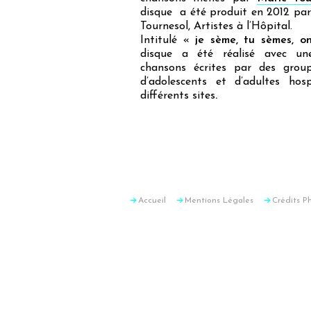
disque a été produit en 2012 pa
Tournesol, Artistes à l’Hôpital.
Intitulé «
je sème, tu sèmes, on
disque a été réalisé avec un
chansons écrites par des group
d’adolescents et d’adultes hosp
différents sites
.
Accueil
Mentions Légales
Crédits P