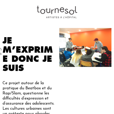
JE
M’EXPRIM
Projets
Nos
Partenaires
Nous
Presse
Contact
tistiques
artistes
soutenir
E DONC JE
SUIS
Ce projet autour de la
pratique du Beatbox et du
Rap/Slam, questionne les
difficultés d’expression et
d’assurance des adolescents.
Les cultures urbaines sont
un prétexte pour aborder