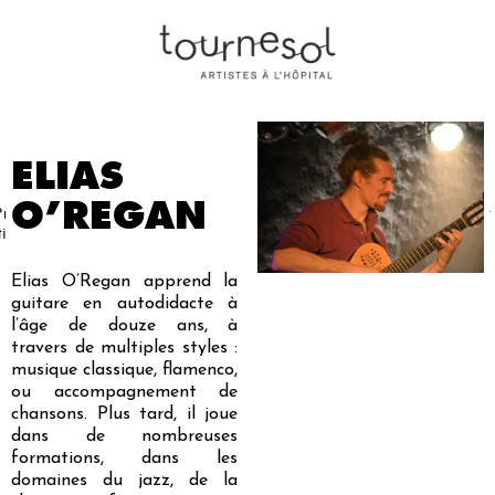
ELIAS
O’REGAN
Projets
Nos
Partenaires
Nous
Presse
Contact
tistiques
artistes
soutenir
Elias O’Re
gan apprend la
guitare en autodidacte à
l’âge de douze ans, à
travers de multiples styles :
musique classique, flamenco,
ou accompagnement de
chansons. Plus tard, il joue
dans de nombreuses
formations, dans les
domaines du jazz, de la