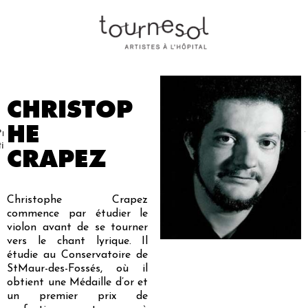
CHRISTOP
HE
Projets
Nos
Partenaires
Nous
Presse
Contact
tistiques
artistes
soutenir
CRAPEZ
Christophe Crapez
commence par étudier le
violon avant de se tourner
vers le chant lyrique. Il
étudie au Conservatoire de
StMaur-des-Fossés, où il
obtient une Médaille d’or et
un premier prix de