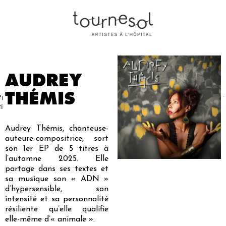
AUDREY
THÉMIS
Projets
Nos
Partenaires
Nous
Presse
Contact
tistiques
artistes
soutenir
Audrey Thémis, chanteuse-
auteure-compositrice, sort
son 1er EP de 5 titres à
l’automne 2025. Elle
partage dans ses textes et
sa musique son « ADN »
d’hypersensible, son
intensité et sa personnalité
résiliente qu’elle qualifie
elle-même d’« animale ».