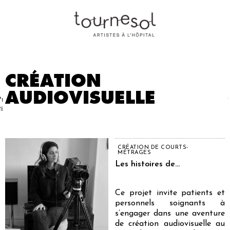
CRÉATION
AUDIOVISUELLE
Projets
Nos
Partenaires
Nous
Presse
Contact
tistiques
artistes
soutenir
CRÉATION DE COURTS-
MÉTRAGES
Les histoires de...
Ce projet invite patients et
personnels soignants à
s’engager dans une aventure
de création audiovisuelle au