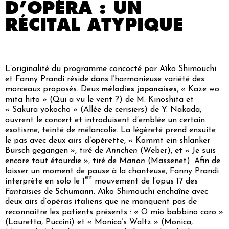
D’OPÉRA : UN
RÉCITAL ATYPIQUE
L’originalité du programme concocté par Aïko Shimouchi
et Fanny Prandi réside dans l’harmonieuse variété des
morceaux proposés. Deux
mélodies japonaises
, « Kaze wo
mita hito » (
Qui a vu le vent ?
) de
M. Kinoshita
et
« Sakura yokocho » (
Allée de cerisiers
) de Y. Nakada,
ouvrent le concert et introduisent d’emblée un certain
exotisme, teinté de mélancolie. La légèreté prend ensuite
le pas avec deux
airs d’opérette
, « Kommt ein shlanker
Bursch gegangen », tiré de
Annchen
(Weber), et « Je suis
encore tout étourdie », tiré de
Manon
(Massenet). Afin de
laisser un moment de pause à la chanteuse, Fanny Prandi
er
interprète en solo le 1
mouvement de l’opus 17 des
Fantaisies
de
Schumann
. Aïko Shimouchi enchaîne avec
deux airs d’
opéras italiens
que ne manquent pas de
reconnaître les patients présents : « O mio babbino caro »
(
Lauretta
, Puccini) et « Monica’s Waltz » (
Monica
,