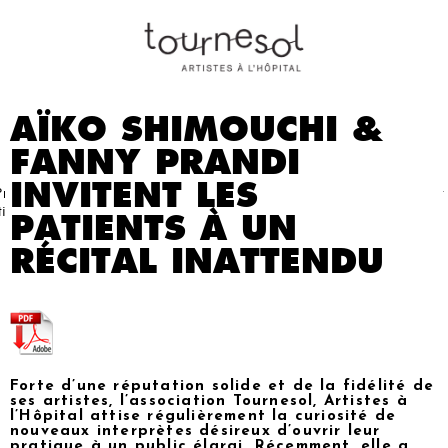
AÏKO SHIMOUCHI &
FANNY PRANDI
INVITENT LES
Projets
Nos
Partenaires
Nous
Presse
Contact
tistiques
artistes
soutenir
PATIENTS À UN
RÉCITAL INATTENDU
Forte d’une réputation solide et de la fidélité de
ses artistes, l’association Tournesol, Artistes à
l’Hôpital attise régulièrement la curiosité de
nouveaux interprètes désireux d’ouvrir leur
pratique à un public élargi. Récemment, elle a